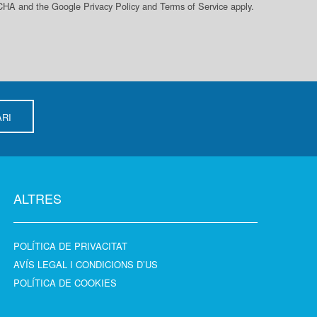
PTCHA and the Google
Privacy Policy
and
Terms of Service
apply.
RI
ALTRES
POLÍTICA DE PRIVACITAT
AVÍS LEGAL I CONDICIONS D’US
POLÍTICA DE COOKIES