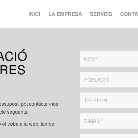
INICI
LA EMPRESA
SERVEIS
CONTA
ACIÓ
TRES
ressupost, pot contactar-nos
acte següents.
o el troba a la web, també